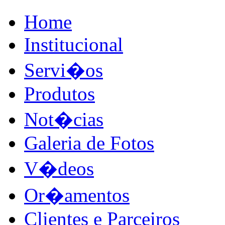
Home
Institucional
Servi�os
Produtos
Not�cias
Galeria de Fotos
V�deos
Or�amentos
Clientes e Parceiros