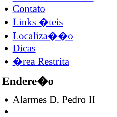
Contato
Links �teis
Localiza��o
Dicas
�rea Restrita
Endere�o
Alarmes D. Pedro II