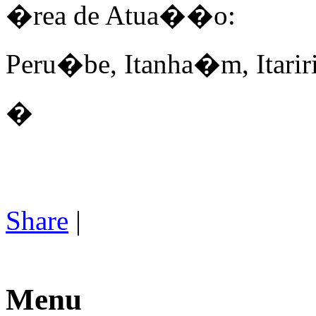
�rea de Atua��o:
Peru�be, Itanha�m, Itariri
�
Share
|
Menu