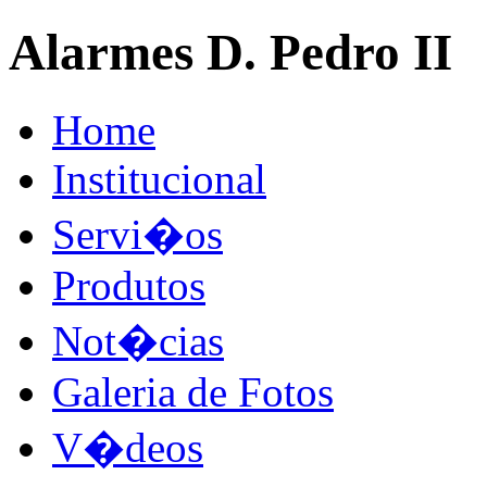
Alarmes D. Pedro II
Home
Institucional
Servi�os
Produtos
Not�cias
Galeria de Fotos
V�deos