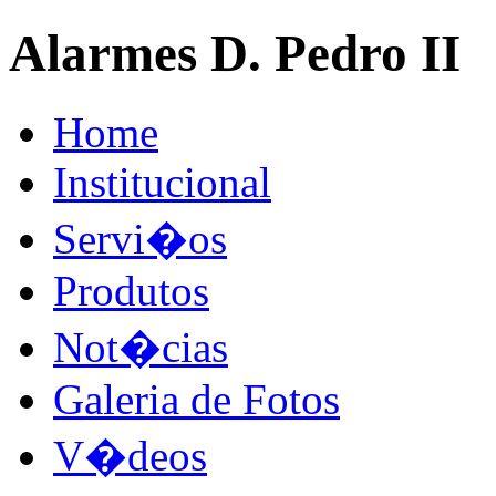
Alarmes D. Pedro II
Home
Institucional
Servi�os
Produtos
Not�cias
Galeria de Fotos
V�deos