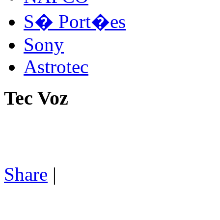
S� Port�es
Sony
Astrotec
Tec Voz
Share
|