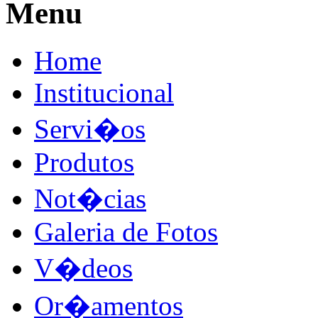
Menu
Home
Institucional
Servi�os
Produtos
Not�cias
Galeria de Fotos
V�deos
Or�amentos