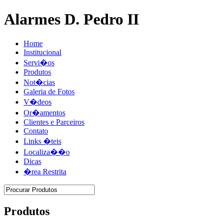
Alarmes D. Pedro II
Home
Institucional
Servi�os
Produtos
Not�cias
Galeria de Fotos
V�deos
Or�amentos
Clientes e Parceiros
Contato
Links �teis
Localiza��o
Dicas
�rea Restrita
Produtos