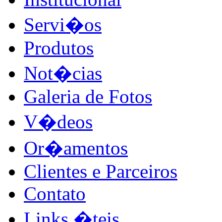
Servi�os
Produtos
Not�cias
Galeria de Fotos
V�deos
Or�amentos
Clientes e Parceiros
Contato
Links �teis