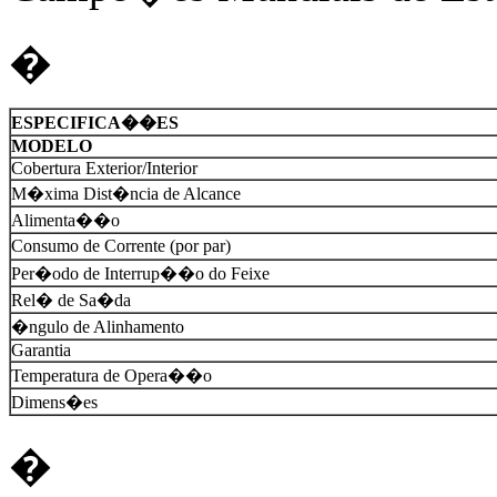
�
ESPECIFICA��ES
MODELO
Cobertura Exterior/Interior
M�xima Dist�ncia de Alcance
Alimenta��o
Consumo de Corrente (por par)
Per�odo de Interrup��o do Feixe
Rel� de Sa�da
�ngulo de Alinhamento
Garantia
Temperatura de Opera��o
Dimens�es
�