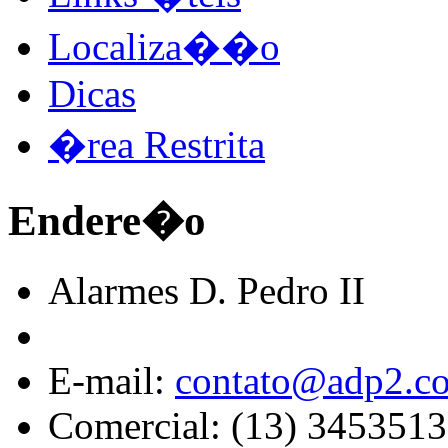
Localiza��o
Dicas
�rea Restrita
Endere�o
Alarmes D. Pedro II
E-mail:
contato@adp2.c
Comercial: (13) 345351