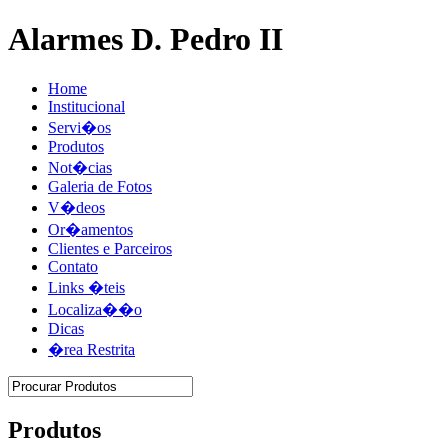
Alarmes D. Pedro II
Home
Institucional
Servi�os
Produtos
Not�cias
Galeria de Fotos
V�deos
Or�amentos
Clientes e Parceiros
Contato
Links �teis
Localiza��o
Dicas
�rea Restrita
Produtos