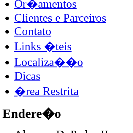
Or�amentos
Clientes e Parceiros
Contato
Links �teis
Localiza��o
Dicas
�rea Restrita
Endere�o