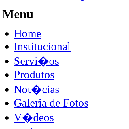
Menu
Home
Institucional
Servi�os
Produtos
Not�cias
Galeria de Fotos
V�deos