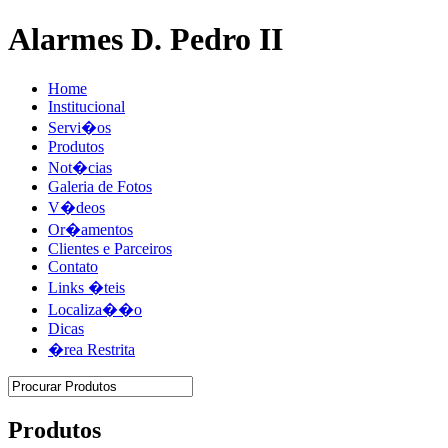
Alarmes D. Pedro II
Home
Institucional
Servi�os
Produtos
Not�cias
Galeria de Fotos
V�deos
Or�amentos
Clientes e Parceiros
Contato
Links �teis
Localiza��o
Dicas
�rea Restrita
Produtos