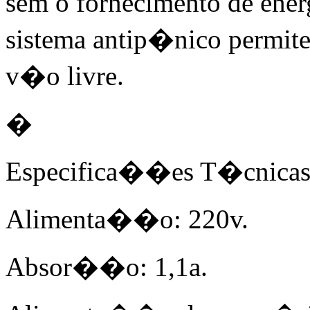
sem o fornecimento de energ
sistema antip�nico permite
v�o livre.
�
Especifica��es T�cnicas
Alimenta��o: 220v.
Absor��o: 1,1a.