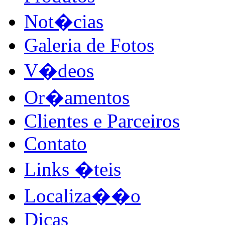
Not�cias
Galeria de Fotos
V�deos
Or�amentos
Clientes e Parceiros
Contato
Links �teis
Localiza��o
Dicas