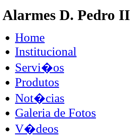
Alarmes D. Pedro II
Home
Institucional
Servi�os
Produtos
Not�cias
Galeria de Fotos
V�deos