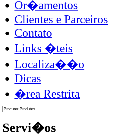
Or�amentos
Clientes e Parceiros
Contato
Links �teis
Localiza��o
Dicas
�rea Restrita
Servi�os