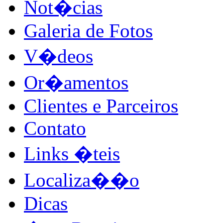
Not�cias
Galeria de Fotos
V�deos
Or�amentos
Clientes e Parceiros
Contato
Links �teis
Localiza��o
Dicas